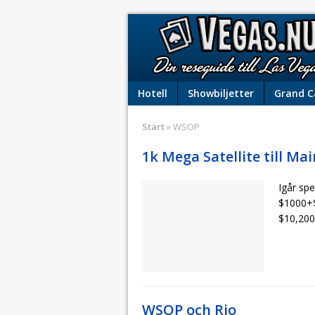
Hotell
Showbiljetter
Grand 
Start
» WSOP
1k Mega Satellite till Ma
Igår sp
$1000+$6
$10,200
WSOP och Rio