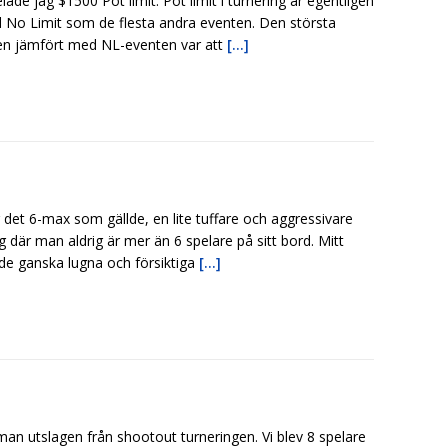
lade jag $1500 Pot limit. Pot limit i turnering är egentligen
d No Limit som de flesta andra eventen. Den största
den jämfört med NL-eventen var att
[...]
 det 6-max som gällde, en lite tuffare och aggressivare
g där man aldrig är mer än 6 spelare på sitt bord. Mitt
de ganska lugna och försiktiga
[...]
man utslagen från shootout turneringen. Vi blev 8 spelare