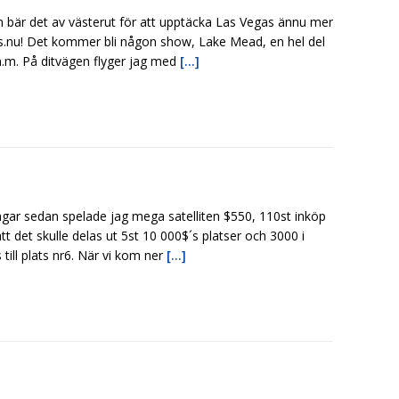
 bär det av västerut för att upptäcka Las Vegas ännu mer
s.nu! Det kommer bli någon show, Lake Mead, en hel del
.m. På ditvägen flyger jag med
[...]
agar sedan spelade jag mega satelliten $550, 110st inköp
tt det skulle delas ut 5st 10 000$´s platser och 3000 i
s till plats nr6. När vi kom ner
[...]