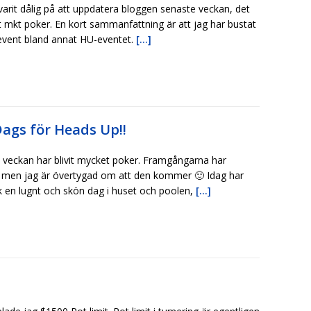
varit dålig på att uppdatera bloggen senaste veckan, det
it mkt poker. En kort sammanfattning är att jag har bustat
 event bland annat HU-eventet.
[...]
Dags för Heads Up!!
 veckan har blivit mycket poker. Framgångarna har
it men jag är övertygad om att den kommer 🙂 Idag har
k en lugnt och skön dag i huset och poolen,
[...]