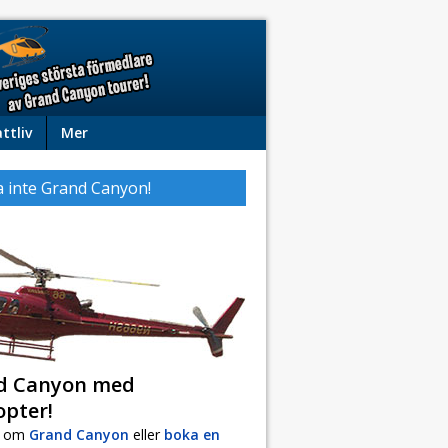
ttliv
Mer
 inte Grand Canyon!
d Canyon med
opter!
r om
Grand Canyon
eller
boka en