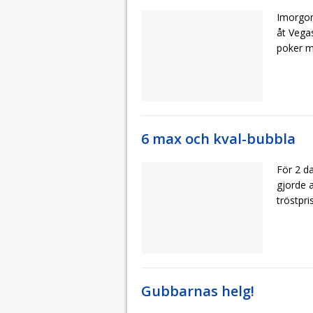
Imorgon
åt Vega
poker m
6 max och kval-bubbla
För 2 d
gjorde a
tröstpri
Gubbarnas helg!