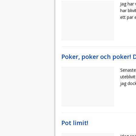
Jag har 
har bliv
ett par
Poker, poker och poker! 
Senaste
utebliv
jag doc
Pot limit!