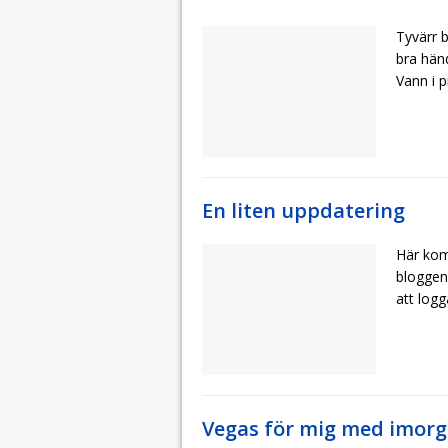
Tyvärr 
bra händ
Vann i p
En liten uppdatering
Här kom
bloggen 
att logg
Vegas för mig med imor