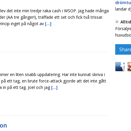
drömtu
landar d
blev det inte min tredje raka cash i WSOP. Jag hade många
er (AA tre gånger!), träffade ett set och fick två trissar.
Allti
rincip inget på något av
[...]
Försäljn
huvudsid
Shar
mer en liten snabb uppdatering. Har inte kunnat skriva i
på ett tag, en brute force-attack gjorde att det inte gått
a in på ett tag. Joel och jag
[...]
gon