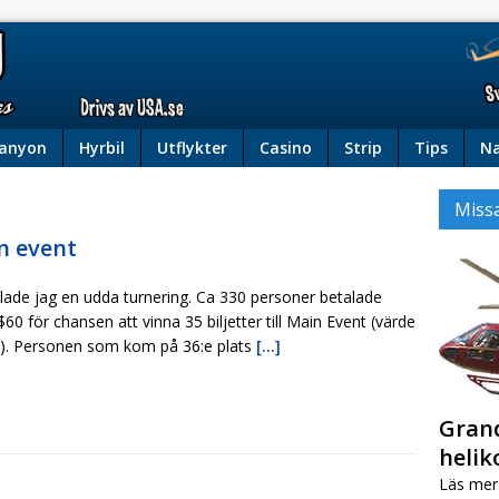
Canyon
Hyrbil
Utflykter
Casino
Strip
Tips
Na
Missa
in event
elade jag en udda turnering. Ca 330 personer betalade
0 för chansen att vinna 35 biljetter till Main Event (värde
). Personen som kom på 36:e plats
[...]
Gran
helik
Läs me