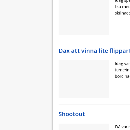
Idag spe
lika me
skillna
Dax att vinna lite flippar!
Idag var
turnerin
bord ha
Shootout
Då var 