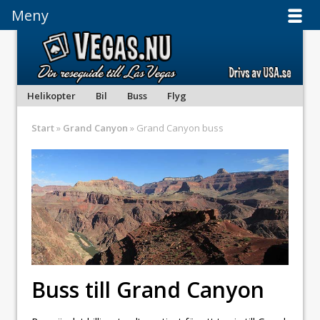
Meny
Meny
Helikopter
Bil
Buss
Flyg
Start
»
Grand Canyon
» Grand Canyon buss
Buss till Grand Canyon