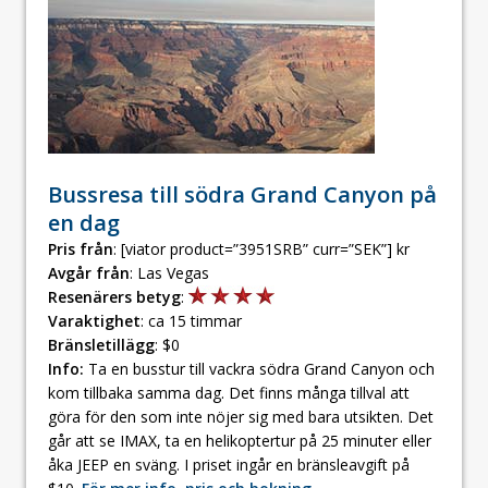
Bussresa till södra Grand Canyon på
en dag
Pris från
: [viator product=”3951SRB” curr=”SEK”] kr
Avgår från
: Las Vegas
Resenärers betyg
:
Varaktighet
: ca 15 timmar
Bränsletillägg
: $0
Info:
Ta en busstur till vackra södra Grand Canyon och
kom tillbaka samma dag. Det finns många tillval att
göra för den som inte nöjer sig med bara utsikten. Det
går att se IMAX, ta en helikoptertur på 25 minuter eller
åka JEEP en sväng. I priset ingår en bränsleavgift på