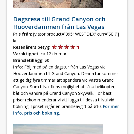
Dagsresa till Grand Canyon och
Hooverdammen från Las Vegas
Pris från
: [viator product=”3951WESTDLX” curr=”SEK”]
kr
Resenärers betyg
:
Varaktighet
: ca 12 timmar
Bränsletillägg
: $0
Info:
Följ med på en dagstur från Las Vegas via
Hooverdammen till Grand Canyon. Denna tur kommer
att ge dig fyra timmar att spendera vid västra Grand
Canyon. Som tillval finns möjlighet att åka helikopter,
båt och vandra på Grand Canyon Skywalk. För bäst
priser rekommenderar vi att lägga till dessa tillval vid
bokning. I priset ingår en bränsleavgift på $10.
För mer
info, pris och bokning.