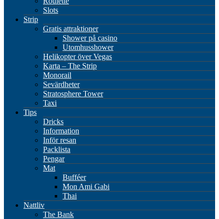
Roulette
Slots
Strip
Gratis attraktioner
Shower på casino
Utomhusshower
Helikopter över Vegas
Karta – The Strip
Monorail
Sevärdheter
Stratosphere Tower
Taxi
Tips
Dricks
Information
Inför resan
Packlista
Pengar
Mat
Bufféer
Mon Ami Gabi
Thai
Nattliv
The Bank