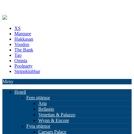
XS
Marquee
Hakkasan
Voodoo
The Bank
Tao
Omnia
Poolparty
Strippklubbar
Meny
Hotell
Fem stjärnor
Aria
Bellagio
Venetian & Palazzo
Wynn & Encore
Fyra stjärnor
Caesars Palace