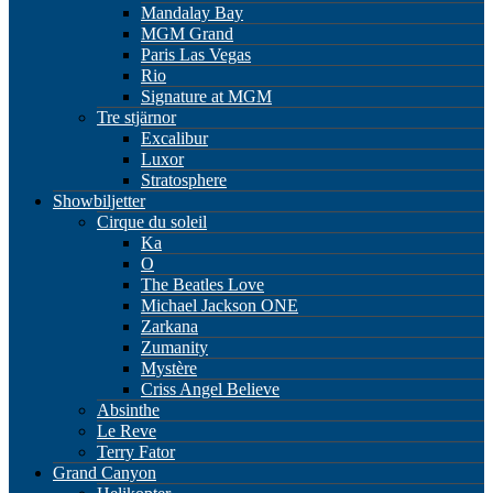
Mandalay Bay
MGM Grand
Paris Las Vegas
Rio
Signature at MGM
Tre stjärnor
Excalibur
Luxor
Stratosphere
Showbiljetter
Cirque du soleil
Ka
O
The Beatles Love
Michael Jackson ONE
Zarkana
Zumanity
Mystère
Criss Angel Believe
Absinthe
Le Reve
Terry Fator
Grand Canyon