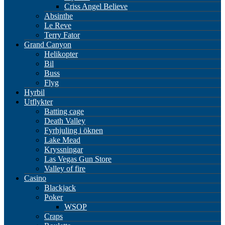
Criss Angel Believe
Absinthe
Le Reve
Terry Fator
Grand Canyon
Helikopter
Bil
Buss
Flyg
Hyrbil
Utflykter
Batting cage
Death Valley
Fyrhjuling i öknen
Lake Mead
Kryssningar
Las Vegas Gun Store
Valley of fire
Casino
Blackjack
Poker
WSOP
Craps