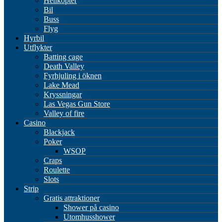
Helikopter
Bil
Buss
Flyg
Hyrbil
Utflykter
Batting cage
Death Valley
Fyrhjuling i öknen
Lake Mead
Kryssningar
Las Vegas Gun Store
Valley of fire
Casino
Blackjack
Poker
WSOP
Craps
Roulette
Slots
Strip
Gratis attraktioner
Shower på casino
Utomhusshower