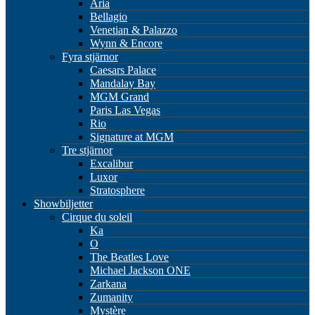
Aria
Bellagio
Venetian & Palazzo
Wynn & Encore
Fyra stjärnor
Caesars Palace
Mandalay Bay
MGM Grand
Paris Las Vegas
Rio
Signature at MGM
Tre stjärnor
Excalibur
Luxor
Stratosphere
Showbiljetter
Cirque du soleil
Ka
O
The Beatles Love
Michael Jackson ONE
Zarkana
Zumanity
Mystère