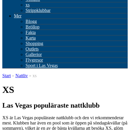
xs
Strippklubbar
Mer
Blogg
Bröllop
Fakta
Karta
Shopping
Outlets
Gallerior
Flygresor
Sport i Las Vegas
Start
»
Nattliv
» xs
XS
Las Vegas populäraste nattklubb
XS är Las Vegas populäraste nattklubb och den vi rekommenderar
mest. Klubben har även en pool som är öppen på söndagskvällar (på
sommaren), vilket är en av de bästa kvällarna att besöka XS, glöm