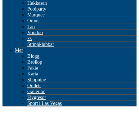
Hakkasan
Poolparty
Marquee
Omnia
Tao
Voodoo
xs
Strippklubbar
Mer
Blogg
Bröllop
Fakta
Karta
Shopping
Outlets
Gallerior
Flygresor
Sport i Las Vegas