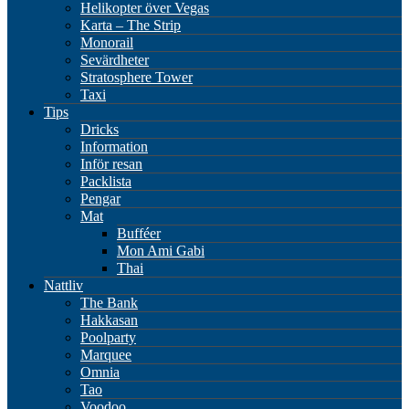
Helikopter över Vegas
Karta – The Strip
Monorail
Sevärdheter
Stratosphere Tower
Taxi
Tips
Dricks
Information
Inför resan
Packlista
Pengar
Mat
Bufféer
Mon Ami Gabi
Thai
Nattliv
The Bank
Hakkasan
Poolparty
Marquee
Omnia
Tao
Voodoo