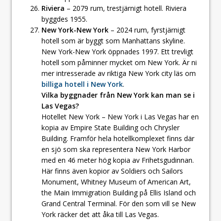
Riviera
– 2079 rum, trestjärnigt hotell. Riviera
byggdes 1955.
New York-New York
– 2024 rum, fyrstjärnigt
hotell som är byggt som Manhattans skyline.
New York-New York öppnades 1997. Ett trevligt
hotell som påminner mycket om New York. Är ni
mer intresserade av riktiga New York city läs om
billiga hotell i New York
.
Vilka byggnader från New York kan man se i
Las Vegas?
Hotellet New York – New York i Las Vegas har en
kopia av Empire State Building och Chrysler
Building. Framför hela hotellkomplexet finns där
en sjö som ska representera New York Harbor
med en 46 meter hög kopia av Frihetsgudinnan.
Här finns även kopior av Soldiers och Sailors
Monument, Whitney Museum of American Art,
the Main Immigration Building på Ellis Island och
Grand Central Terminal. För den som vill se New
York räcker det att åka till Las Vegas.