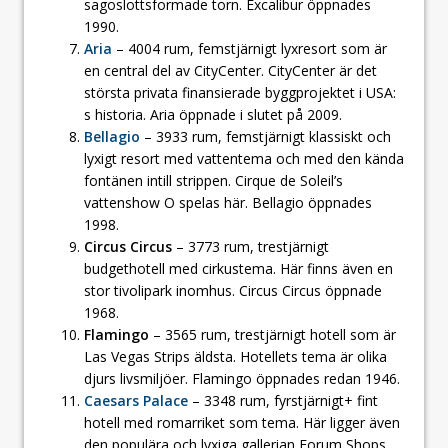
sagoslottsformade torn. Excalibur öppnades
1990.
Aria
– 4004 rum, femstjärnigt lyxresort som är
en central del av CityCenter. CityCenter är det
största privata finansierade byggprojektet i USA:
s historia. Aria öppnade i slutet på 2009.
Bellagio
– 3933 rum, femstjärnigt klassiskt och
lyxigt resort med vattentema och med den kända
fontänen intill strippen. Cirque de Soleil’s
vattenshow O spelas här. Bellagio öppnades
1998.
Circus Circus
– 3773 rum, trestjärnigt
budgethotell med cirkustema. Här finns även en
stor tivolipark inomhus. Circus Circus öppnade
1968.
Flamingo
– 3565 rum, trestjärnigt hotell som är
Las Vegas Strips äldsta. Hotellets tema är olika
djurs livsmiljöer. Flamingo öppnades redan 1946.
Caesars Palace
– 3348 rum, fyrstjärnigt+ fint
hotell med romarriket som tema. Här ligger även
den populära och lyxiga gallerian Forum Shops.