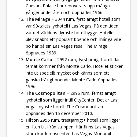
Caesars Palace har renoverats upp många
gånger under åren och öppnades 1966.
The Mirage
– 3044 rum, fyrstjärnigt hotell som
var 90-talets lyxhotell i Las Vegas. På den tiden
var det världens dyraste hotellbygge. Hotellet
blev snabbt ett populärt boende och många ville
bo här på sin Las Vegas resa. The Mirage
öppnades 1989.
Monte Carlo
– 2992 rum, fyrstjärnigt hotell där
temat kommer från Monte Carlo. Hotellet sticker
inte ut speciellt mycket och känns som ett
ganska tråkigt boende. Monte Carlo öppnades
1996.
The Cosmopolitan
– 2995 rum, femstjärnigt
lyxhotell som ligger intill CityCenter. Det är Las
Vegas nyaste hotell. The Cosmopolitan
öppnades den 16 december 2010.
Hilton
2956 rum, trestjärnigt+ hotell som ligger
en liten bit ifrån strippen. Här finns Las Vegas
stora konferenscenter. Las Vegas Monorail