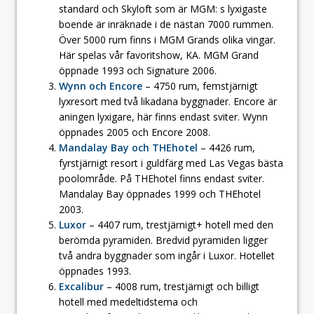
standard och Skyloft som är MGM: s lyxigaste
boende är inräknade i de nästan 7000 rummen.
Över 5000 rum finns i MGM Grands olika vingar.
Här spelas vår favoritshow, KA. MGM Grand
öppnade 1993 och Signature 2006.
Wynn och Encore
– 4750 rum, femstjärnigt
lyxresort med två likadana byggnader. Encore är
aningen lyxigare, här finns endast sviter. Wynn
öppnades 2005 och Encore 2008.
Mandalay Bay och THEhotel
– 4426 rum,
fyrstjärnigt resort i guldfärg med Las Vegas bästa
poolområde. På THEhotel finns endast sviter.
Mandalay Bay öppnades 1999 och THEhotel
2003.
Luxor
– 4407 rum, trestjärnigt+ hotell med den
berömda pyramiden. Bredvid pyramiden ligger
två andra byggnader som ingår i Luxor. Hotellet
öppnades 1993.
Excalibur
– 4008 rum, trestjärnigt och billigt
hotell med medeltidstema och