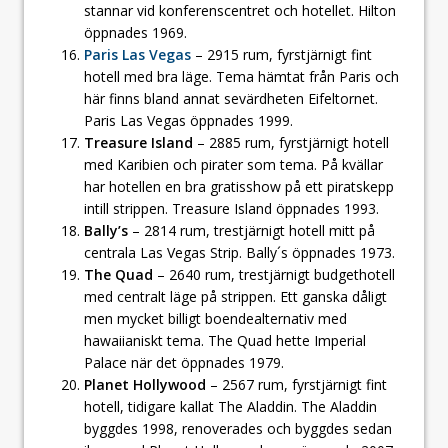
stannar vid konferenscentret och hotellet. Hilton
öppnades 1969.
Paris Las Vegas
– 2915 rum, fyrstjärnigt fint
hotell med bra läge. Tema hämtat från Paris och
här finns bland annat sevärdheten Eifeltornet.
Paris Las Vegas öppnades 1999.
Treasure Island
– 2885 rum, fyrstjärnigt hotell
med Karibien och pirater som tema. På kvällar
har hotellen en bra gratisshow på ett piratskepp
intill strippen. Treasure Island öppnades 1993.
Bally’s
– 2814 rum, trestjärnigt hotell mitt på
centrala Las Vegas Strip. Bally´s öppnades 1973.
The Quad
– 2640 rum, trestjärnigt budgethotell
med centralt läge på strippen. Ett ganska dåligt
men mycket billigt boendealternativ med
hawaiianiskt tema. The Quad hette Imperial
Palace när det öppnades 1979.
Planet Hollywood
– 2567 rum, fyrstjärnigt fint
hotell, tidigare kallat The Aladdin. The Aladdin
byggdes 1998, renoverades och byggdes sedan