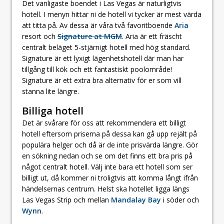
Det vanligaste boendet i Las Vegas är naturligtvis
hotell. I menyn hittar ni de hotell vi tycker är mest värda
att titta på. Av dessa är våra två favoritboende
Aria
resort och
Signature at MGM
. Aria är ett fräscht
centralt beläget 5-stjärnigt hotell med hög standard.
Signature är ett lyxigt lägenhetshotell där man har
tillgång till kök och ett fantastiskt poolområde!
Signature är ett extra bra alternativ för er som vill
stanna lite längre.
Billiga hotell
Det är svårare för oss att rekommendera ett billigt
hotell eftersom priserna på dessa kan gå upp rejält på
populära helger och då är de inte prisvärda längre. Gör
en sökning nedan och se om det finns ett bra pris på
något centralt hotell. Välj inte bara ett hotell som ser
billigt ut, då kommer ni troligtvis att komma långt ifrån
händelsernas centrum. Helst ska hotellet ligga längs
Las Vegas Strip och mellan
Mandalay Bay
i söder och
Wynn
.