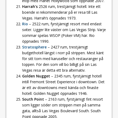
ihop med Planet Hollywood som öppnade 2007.
Harrah’s
2526 rum, trestjärnigt hotell. Inte ett
boende vi rekommenderar på er resa till Las
Vegas. Harrah’s öppnades 1973.
Rio
– 2522 rum, fyrstjärnigt resort med endast
sviter. Ligger lite väster om Las Vegas Strip. Varje
sommar spelas WSOP (Poker-VM) här. Rio
öppnades 1990.
Stratosphere
– 2427 rum, trestjärnigt
budgethotell längst i norr på strippen. Mest känt
för sitt torn med karuseller och restauranger på
toppen. För den som vill bo billigt på sin Las
Vegas resa är detta ett bra alternativ.
Golden Nugget
– 2345 rum, fyrstjärnigt hotell
intill Fremont Street Experience i downtown. Det
är ett av downtowns mest kända och finaste
hotell. Golden Nugget öppnades 1946.
South Point
– 2163 rum, fyrstjärnigt fint resort
som ligger söder om strippen men på samma
gata, alltså Las Vegas Boulevard South. South
Point öppnade 2005.