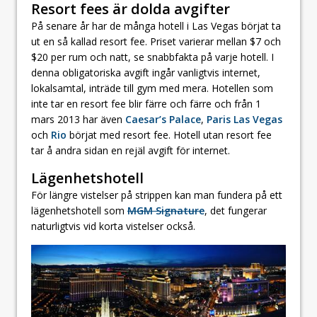
Resort fees är dolda avgifter
På senare år har de många hotell i Las Vegas börjat ta
ut en så kallad resort fee. Priset varierar mellan $7 och
$20 per rum och natt, se snabbfakta på varje hotell. I
denna obligatoriska avgift ingår vanligtvis internet,
lokalsamtal, inträde till gym med mera. Hotellen som
inte tar en resort fee blir färre och färre och från 1
mars 2013 har även
Caesar’s Palace
,
Paris Las Vegas
och
Rio
börjat med resort fee. Hotell utan resort fee
tar å andra sidan en rejäl avgift för internet.
Lägenhetshotell
För längre vistelser på strippen kan man fundera på ett
lägenhetshotell som
MGM Signature
, det fungerar
naturligtvis vid korta vistelser också.