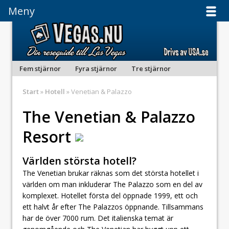
Meny
Meny
Fem stjärnor
Fyra stjärnor
Tre stjärnor
Start
»
Hotell
» Venetian & Palazzo
The Venetian & Palazzo
Resort
Världen största hotell?
The Venetian brukar räknas som det största hotellet i
världen om man inkluderar The Palazzo som en del av
komplexet. Hotellet första del öppnade 1999, ett och
ett halvt år efter The Palazzos öppnande. Tillsammans
har de över 7000 rum. Det italienska temat är