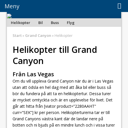
Meny
Meny
Helikopter
Bil
Buss
Flyg
Start
»
Grand Canyon
» Helikopter
Helikopter till Grand
Canyon
Från Las Vegas
Om du vill uppleva Grand Canyon när du är i Las Vegas
utan att ödsla en hel dag med att åka bil eller buss så
bör du fundera på att ta en helikoptertur. Dessa turer
är mycket omtyckta och är en upplevelse för livet. Det
går att hitta från [viator product=”2280AAHT”
curr=”SEK”] kr per person. Helikopterturerna tar er till
Grand Canyons västra kant där de landar nere på
botten och ni bjuds på en mindre lunch och i vissa turer