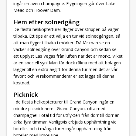
ingår en även champagne. Flygningen går över Lake
Mead och Hoover Dam.
Hem efter solnedgång
De flesta helikopterturer flyger över strippen på vägen
tillbaka. Ett tips är att välja en tur vid solnedgången, så
att man flyger tillbaka i mörker. Då får man se en
vacker solnedgång över Grand Canyon och sedan se
ett upplyst Las Vegas från luften när det är mörkt, vilket
är en speciell syn! Man får dock räkna med att bolagen
lägger till en extra avgift för denna tur men det är vår
favorit och vi rekommenderar er att lägga till denna
kostnad.
Picknick
I de flesta helikopterturer till Grand Canyon ingår en
mindre picknick nere i Grand Canyon, ofta med
champagne! Total tid för utflykten från dörr till dörr är
cirka fyra timmar. Vanligtvis erbjuds upphämtning vid
hotellet och i många turer ingår upphämtning från
hotellet med limousine.