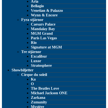
Aria
Bellagio
Venetian & Palazzo
Wynn & Encore
Fyra stjärnor
Caesars Palace
Mandalay Bay
MGM Grand
Paris Las Vegas
Rio
Signature at MGM
Tre stjärnor
Excalibur
Luxor
Stratosphere
Showbiljetter
Cirque du soleil
Ka
O
The Beatles Love
Michael Jackson ONE
Zarkana
Zumanity
Mystère