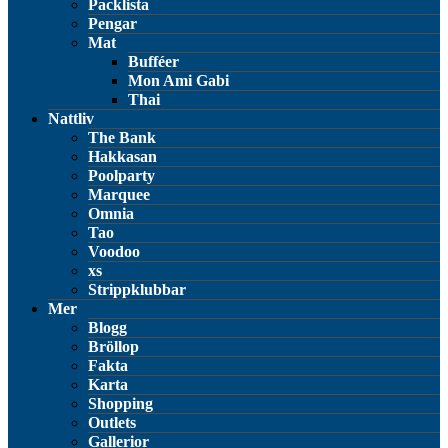
Packlista
Pengar
Mat
Bufféer
Mon Ami Gabi
Thai
Nattliv
The Bank
Hakkasan
Poolparty
Marquee
Omnia
Tao
Voodoo
xs
Strippklubbar
Mer
Blogg
Bröllop
Fakta
Karta
Shopping
Outlets
Gallerior