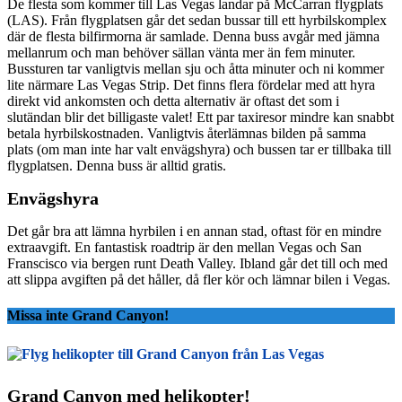
De flesta som kommer till Las Vegas landar på McCarran flygplats
(LAS). Från flygplatsen går det sedan bussar till ett hyrbilskomplex
där de flesta bilfirmorna är samlade. Denna buss avgår med jämna
mellanrum och man behöver sällan vänta mer än fem minuter.
Bussturen tar vanligtvis mellan sju och åtta minuter och ni kommer
lite närmare Las Vegas Strip. Det finns flera fördelar med att hyra
direkt vid ankomsten och detta alternativ är oftast det som i
slutändan blir det billigaste valet! Ett par taxiresor mindre kan snabbt
betala hyrbilskostnaden. Vanligtvis återlämnas bilden på samma
plats (om man inte har valt envägshyra) och bussen tar er tillbaka till
flygplatsen. Denna buss är alltid gratis.
Envägshyra
Det går bra att lämna hyrbilen i en annan stad, oftast för en mindre
extraavgift. En fantastisk roadtrip är den mellan Vegas och San
Franscisco via bergen runt Death Valley. Ibland går det till och med
att slippa avgiften på det håller, då fler kör och lämnar bilen i Vegas.
Missa inte Grand Canyon!
Grand Canyon med helikopter!