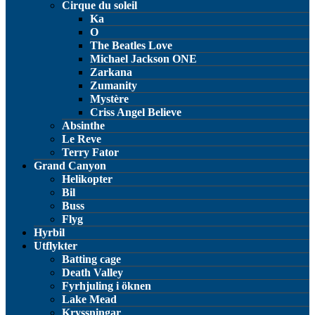
Cirque du soleil
Ka
O
The Beatles Love
Michael Jackson ONE
Zarkana
Zumanity
Mystère
Criss Angel Believe
Absinthe
Le Reve
Terry Fator
Grand Canyon
Helikopter
Bil
Buss
Flyg
Hyrbil
Utflykter
Batting cage
Death Valley
Fyrhjuling i öknen
Lake Mead
Kryssningar