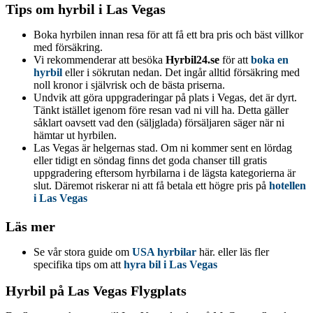
Tips om hyrbil i Las Vegas
Boka hyrbilen innan resa för att få ett bra pris och bäst villkor
med försäkring.
Vi rekommenderar att besöka
Hyrbil24.se
för att
boka en
hyrbil
eller i sökrutan nedan. Det ingår alltid försäkring med
noll kronor i självrisk och de bästa priserna.
Undvik att göra uppgraderingar på plats i Vegas, det är dyrt.
Tänkt istället igenom före resan vad ni vill ha. Detta gäller
såklart oavsett vad den (säljglada) försäljaren säger när ni
hämtar ut hyrbilen.
Las Vegas är helgernas stad. Om ni kommer sent en lördag
eller tidigt en söndag finns det goda chanser till gratis
uppgradering eftersom hyrbilarna i de lägsta kategorierna är
slut. Däremot riskerar ni att få betala ett högre pris på
hotellen
i Las Vegas
Läs mer
Se vår stora guide om
USA hyrbilar
här. eller läs fler
specifika tips om att
hyra bil i Las Vegas
Hyrbil på Las Vegas Flygplats